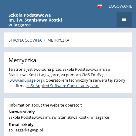
LOGOWANIE
Szkoła Podstawowa
im. św. Stanisława Kostki
w Jazgarce
STRONA GŁÓWNA
/
METRYCZKA
Metryczka
Metryczka
Ta strona jest tworzona przez Szkoła Podstawowa im. św.
Stanisława Kostki w Jazgarce, za pomocą CMS EduPage
(
www.edupage.org
). Operatorem technicznym serwera tej strony
jest firma
>aSc Applied Software Consultants, s.r.o.
Information about the website operator:
Nazwa szkoły
Szkoła Podstawowa im. św. Stanisława Kostki w Jazgarce
E-mail szkoły
sp_jazgarka@wp.pl