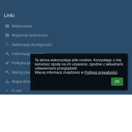
Linki
Webmaster
Wsparcie techniczne
Deklaracja dostępności
Informacje prawne
Ta strona wykorzystuje pliki cookies. Korzystając z niej 
Polityka prywatności
wyrażasz zgodę na ich używanie, zgodnie z aktualnymi 
ustawieniami przeglądarki.

Metryczka
Więcej informacji znajdziesz w 
Polityce prywatności
.
Mapa strony
OK
O nas
Kontakt
Aktualności
Kontakty
Szkoła Podstawowa im. św. Stanisława Kostki w Jazgarce