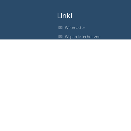
Linki
Webmaster
Wsparcie techniczne
Deklaracja dostępności
Informacje prawne
Polityka prywatności
Metryczka
Mapa strony
O nas
Kontakt
Aktualności