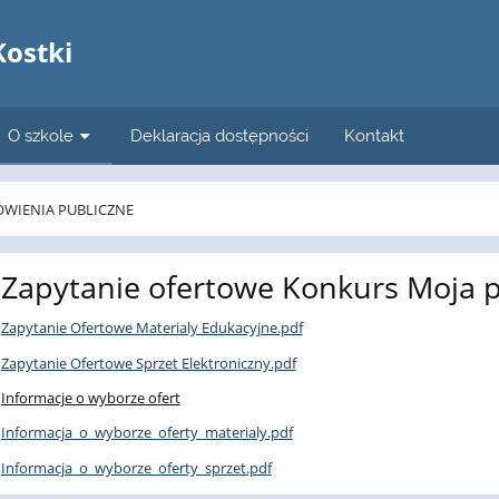
a
Kostki
O szkole
Deklaracja dostępności
Kontakt
WIENIA PUBLICZNE
Zapytanie ofertowe Konkurs Moja p
Zapytanie Ofertowe Materialy Edukacyjne.pdf
Zapytanie Ofertowe Sprzet Elektroniczny.pdf
Informacje o wyborze ofert
Informacja_o_wyborze_oferty_materialy.pdf
Informacja_o_wyborze_oferty_sprzet.pdf