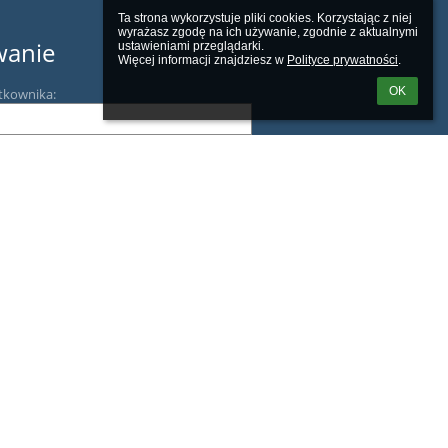
Ta strona wykorzystuje pliki cookies. Korzystając z niej 
wyrażasz zgodę na ich używanie, zgodnie z aktualnymi 
wanie
ustawieniami przeglądarki.

Więcej informacji znajdziesz w 
Polityce prywatności
.
OK
tkownika:
m loginu lub hasła