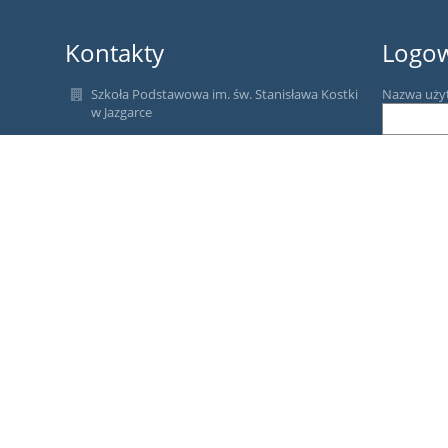
Kontakty
Logo
Szkoła Podstawowa im. św. Stanisława Kostki
Nazwa uży
w Jazgarce
sp_jazgarka@wp.pl
Hasło:
29 761 81 57,
fax: 29 761 81 57
Jazgarka 54
07 - 420 Kadzidło
woj. mazowieckie
Zapomniałe
E-mail: sp_jazgarka@wp.pl
Poland