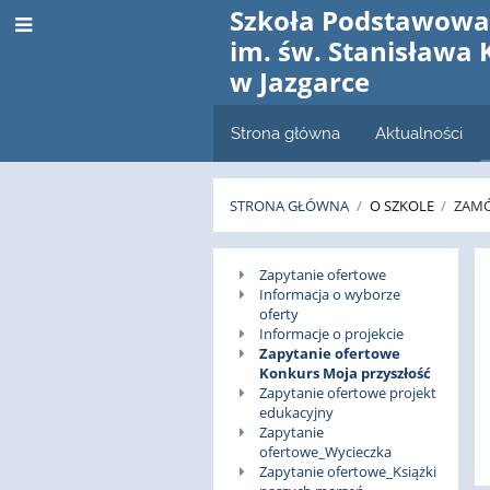
Szkoła Podstawow
im. św. Stanisława 
w Jazgarce
Strona główna
Aktualności
STRONA GŁÓWNA
/
O SZKOLE
/
ZAMÓ
Zamówienia
Zapytanie ofertowe
Informacja o wyborze
publiczne
oferty
Informacje o projekcie
Zapytanie ofertowe
Konkurs Moja przyszłość
Zapytanie ofertowe projekt
edukacyjny
Zapytanie
ofertowe_Wycieczka
Zapytanie ofertowe_Książki