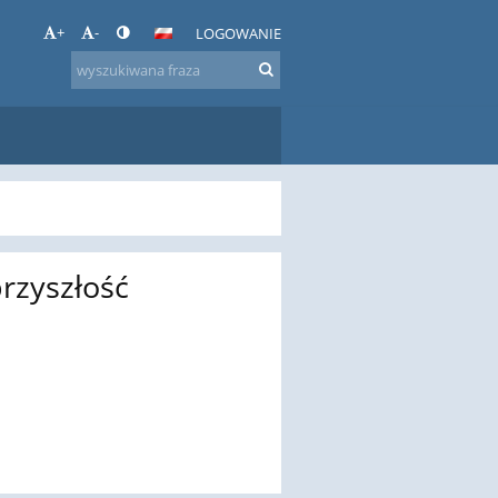
+
-
LOGOWANIE
rzyszłość