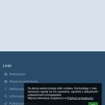
Linki
Webmaster
Wsparcie techniczne
Deklaracja dostępności
Ta strona wykorzystuje pliki cookies. Korzystając z niej 
wyrażasz zgodę na ich używanie, zgodnie z aktualnymi 
ustawieniami przeglądarki.

Informacje prawne
Więcej informacji znajdziesz w 
Polityce prywatności
.
Polityka prywatności